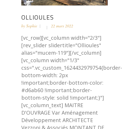
OLLIOULES
by
Sophie
22 mars 2022
[vc_row][vc_column width="2/3"]
[rev_slider slidertitle="Ollioules"
alias="mucem-119"][/vc_column]
[vc_column width="1/3"
css=".vc_custom_1624432979754{border-
bottom-width: 2px
!important;border-bottom-color:
#d6ab60 !important;border-
bottom-style: solid !important;}"]
[vc_column_text] MAITRE
D'OUVRAGE Var Aménagement
Développement ARCHITECTE
Vezzoni & Associés MONTANT DE