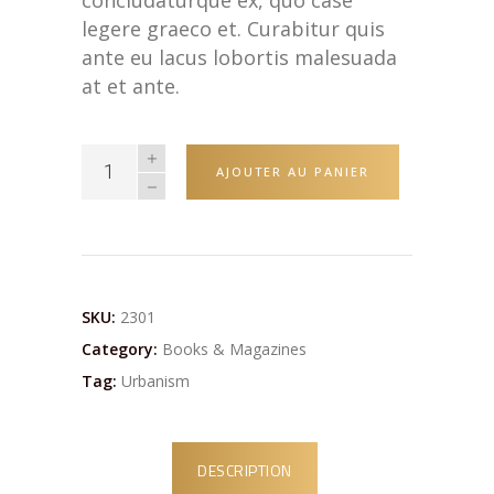
concludaturque ex, quo case
legere graeco et. Curabitur quis
ante eu lacus lobortis malesuada
at et ante.
AJOUTER AU PANIER
SKU:
2301
Category:
Books & Magazines
Tag:
Urbanism
DESCRIPTION