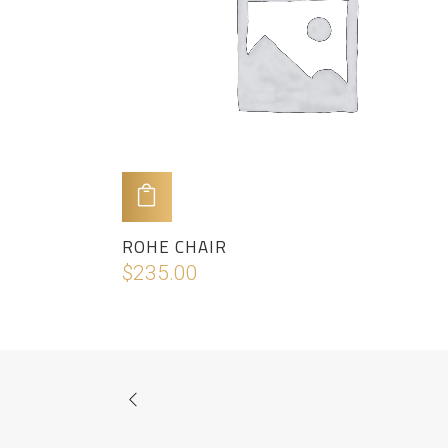
ADD TO CART
ROHE CHAIR
$
235.00