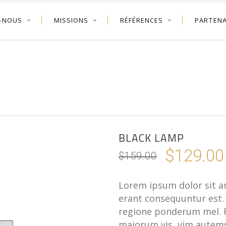
-NOUS
MISSIONS
RÉFÉRENCES
PARTENA
BLACK LAMP
$
129.00
$
159.00
Lorem ipsum dolor sit ame
erant consequuntur est.
regione ponderum mel. F
maiorum vis, vim autem