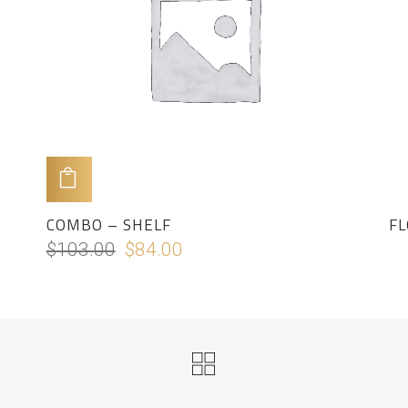
ADD TO CART
COMBO – SHELF
F
$
103.00
$
84.00