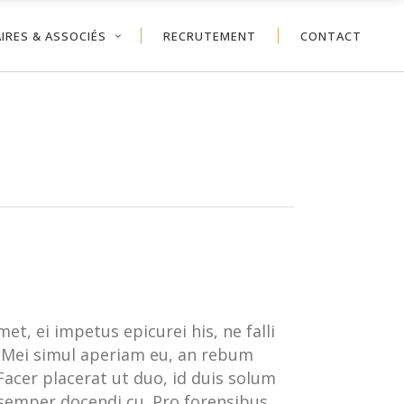
IRES & ASSOCIÉS
RECRUTEMENT
CONTACT
t, ei impetus epicurei his, ne falli
 Mei simul aperiam eu, an rebum
acer placerat ut duo, id duis solum
semper docendi cu. Pro forensibus