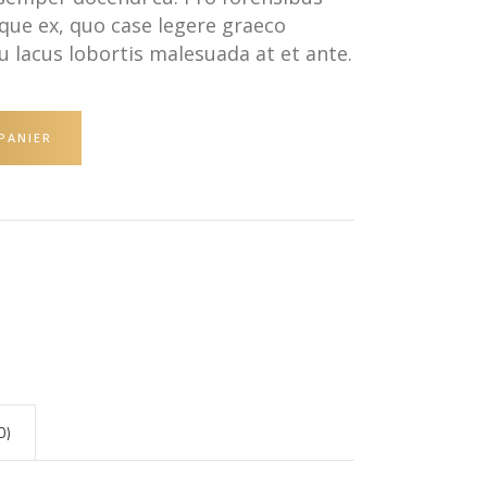
que ex, quo case legere graeco
eu lacus lobortis malesuada at et ante.
PANIER
0)